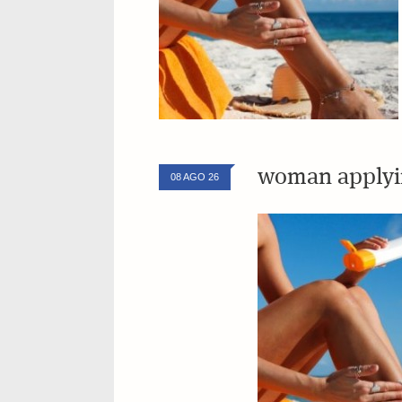
woman applyin
08 AGO 26