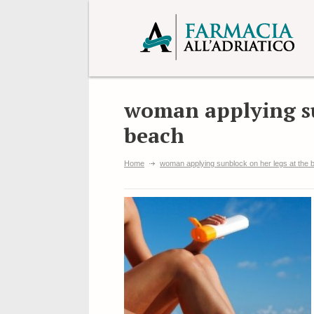
woman applying su
beach
Home
woman applying sunblock on her legs at the 