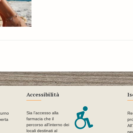
Accessibilità
Is
Sia l’accesso alla
turno
Res
farmacia che il
perta
pr
percorso all’interno dei
All
locali destinati al
new