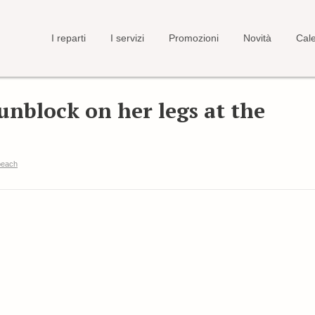
I reparti
I servizi
Promozioni
Novità
Cale
nblock on her legs at the
beach